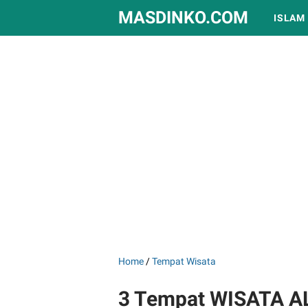
MASDINKO.COM
ISLAM
Home
/
Tempat Wisata
3 Tempat WISATA A