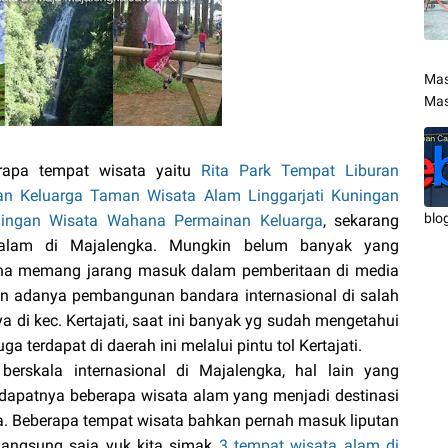
Mas
Mas
rapa tempat wisata yaitu
Rita Park Tempat Liburan
an Keluarga Taman Wisata Alam Linggarjati Kuningan
blo
ningan Wisata Wahana Permainan Keluarga
, sekarang
alam di Majalengka. Mungkin belum banyak yang
ena memang jarang masuk dalam pemberitaan di media
an adanya pembangunan bandara internasional di salah
 di kec. Kertajati, saat ini banyak yg sudah mengetahui
juga terdapat di daerah ini melalui pintu tol Kertajati.
berskala internasional di Majalengka, hal lain yang
rdapatnya beberapa wisata alam yang menjadi destinasi
 Beberapa tempat wisata bahkan pernah masuk liputan
 Langsung saja yuk kita simak
3 tempat wisata alam di