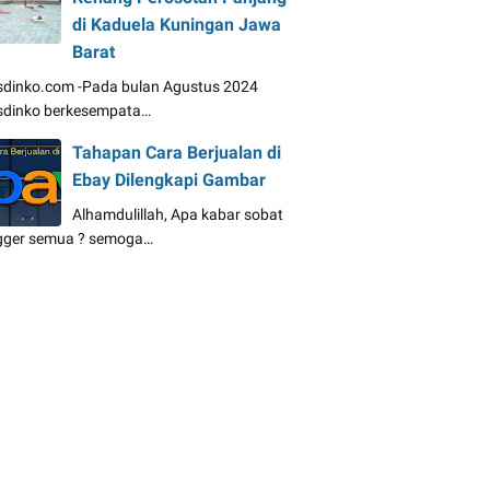
di Kaduela Kuningan Jawa
Barat
dinko.com -Pada bulan Agustus 2024
dinko berkesempata…
Tahapan Cara Berjualan di
Ebay Dilengkapi Gambar
Alhamdulillah, Apa kabar sobat
gger semua ? semoga…