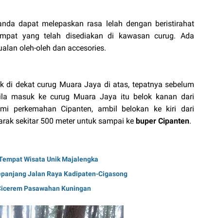
nda dapat melepaskan rasa lelah dengan beristirahat
mpat yang telah disediakan di kawasan curug. Ada
alan oleh-oleh dan accesories.
tak di dekat curug Muara Jaya di atas, tepatnya sebelum
ila masuk ke curug Muara Jaya itu belok kanan dari
mi perkemahan Cipanten, ambil belokan ke kiri dari
jarak sekitar 500 meter untuk sampai ke
buper Cipanten
.
 Tempat Wisata Unik Majalengka
Sepanjang Jalan Raya Kadipaten-Cigasong
u Cicerem Pasawahan Kuningan