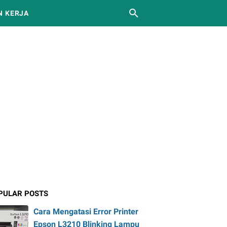
 KERJA
PULAR POSTS
Cara Mengatasi Error Printer
Epson L3210 Blinking Lampu