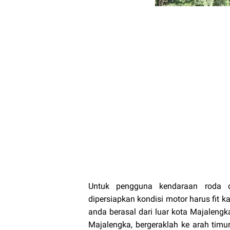
Untuk pengguna kendaraan roda d
dipersiapkan kondisi motor harus fit k
anda berasal dari luar kota Majalengka
Majalengka, bergeraklah ke arah timu