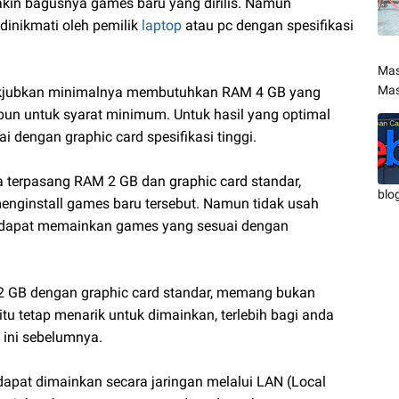
makin bagusnya games baru yang dirilis. Namun
inikmati oleh pemilik
laptop
atau pc dengan spesifikasi
Mas
Mas
akjubkan minimalnya membutuhkan RAM 4 GB yang
upun untuk syarat minimum. Untuk hasil yang optimal
i dengan graphic card spesifikasi tinggi.
a terpasang RAM 2 GB dan graphic card standar,
blo
ginstall games baru tersebut. Namun tidak usah
tap dapat memainkan games yang sesuai dengan
 GB dengan graphic card standar, memang bukan
tu tetap menarik untuk dimainkan, terlebih bagi anda
ini sebelumnya.
dapat dimainkan secara jaringan melalui LAN (Local