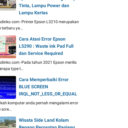
Tinta, Lampu Power dan
Lampu Kertas
dinko.com -Printer Epson L3210 merupakan
e terbaru ya…
Cara Atasi Error Epson
L5290 : Waste ink Pad Full
dan Service Required
dinko.com -Pada tahun 2021 Epson merilis
erapa type t…
Cara Memperbaiki Error
BLUE SCREEN
IRQL_NOT_LESS_OR_EQUAL
kah komputer anda pernah mengalami error
e scre…
Wisata Side Land Kolam
Renang Perosotan Panjang