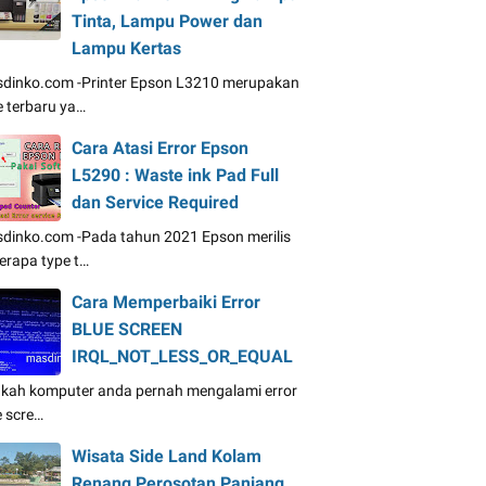
Tinta, Lampu Power dan
Lampu Kertas
dinko.com -Printer Epson L3210 merupakan
e terbaru ya…
Cara Atasi Error Epson
L5290 : Waste ink Pad Full
dan Service Required
dinko.com -Pada tahun 2021 Epson merilis
erapa type t…
Cara Memperbaiki Error
BLUE SCREEN
IRQL_NOT_LESS_OR_EQUAL
kah komputer anda pernah mengalami error
e scre…
Wisata Side Land Kolam
Renang Perosotan Panjang