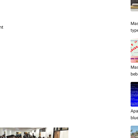
Mas
nt
typ
Mas
beb
Apa
blu