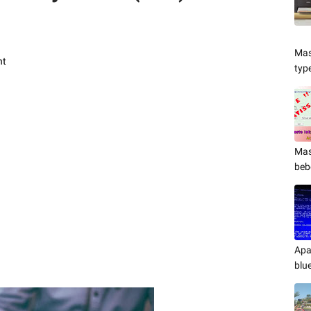
Mas
nt
typ
Mas
beb
Apa
blu