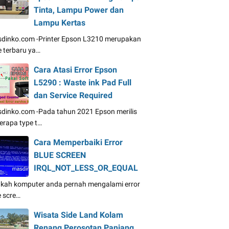
Tinta, Lampu Power dan
Lampu Kertas
dinko.com -Printer Epson L3210 merupakan
e terbaru ya…
Cara Atasi Error Epson
L5290 : Waste ink Pad Full
dan Service Required
dinko.com -Pada tahun 2021 Epson merilis
erapa type t…
Cara Memperbaiki Error
BLUE SCREEN
IRQL_NOT_LESS_OR_EQUAL
kah komputer anda pernah mengalami error
e scre…
Wisata Side Land Kolam
Renang Perosotan Panjang