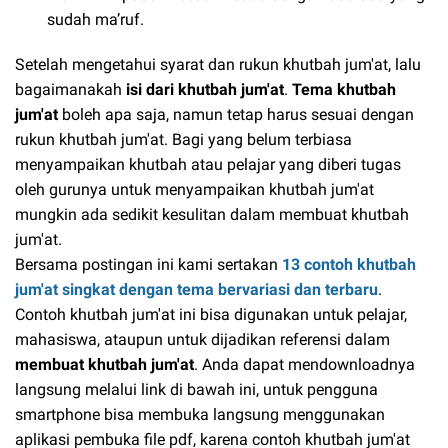
sudah ma’ruf.
Setelah mengetahui syarat dan rukun khutbah jum'at, lalu
bagaimanakah
isi dari khutbah jum'at
.
Tema khutbah
jum'at
boleh apa saja, namun tetap harus sesuai dengan
rukun khutbah jum'at. Bagi yang belum terbiasa
menyampaikan khutbah atau pelajar yang diberi tugas
oleh gurunya untuk menyampaikan khutbah jum'at
mungkin ada sedikit kesulitan dalam membuat khutbah
jum'at.
Bersama postingan ini kami sertakan
13 contoh khutbah
jum'at singkat dengan tema bervariasi dan terbaru
.
Contoh khutbah jum'at ini bisa digunakan untuk pelajar,
mahasiswa, ataupun untuk dijadikan referensi dalam
membuat khutbah jum'at
. Anda dapat mendownloadnya
langsung melalui link di bawah ini, untuk pengguna
smartphone bisa membuka langsung menggunakan
aplikasi pembuka file pdf, karena contoh khutbah jum'at