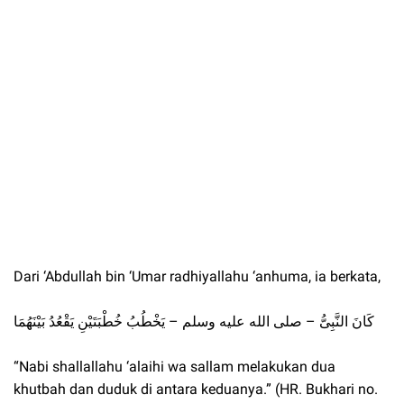
Dari ‘Abdullah bin ‘Umar radhiyallahu ‘anhuma, ia berkata,
كَانَ النَّبِىُّ – صلى الله عليه وسلم – يَخْطُبُ خُطْبَتَيْنِ يَقْعُدُ بَيْنَهُمَا
“Nabi shallallahu ‘alaihi wa sallam melakukan dua
khutbah dan duduk di antara keduanya.” (HR. Bukhari no.