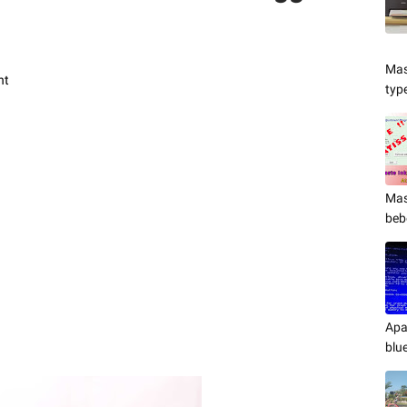
Mas
nt
typ
Mas
beb
Apa
blu