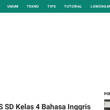
UMUM
TEKNO
TIPS
TUTORIAL
LOWONGAN
PO
 SD Kelas 4 Bahasa Inggris