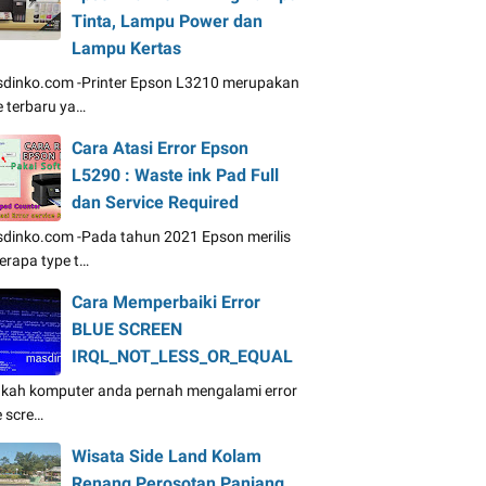
Tinta, Lampu Power dan
Lampu Kertas
dinko.com -Printer Epson L3210 merupakan
e terbaru ya…
Cara Atasi Error Epson
L5290 : Waste ink Pad Full
dan Service Required
dinko.com -Pada tahun 2021 Epson merilis
erapa type t…
Cara Memperbaiki Error
BLUE SCREEN
IRQL_NOT_LESS_OR_EQUAL
kah komputer anda pernah mengalami error
e scre…
Wisata Side Land Kolam
Renang Perosotan Panjang