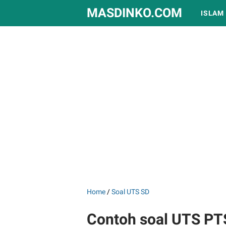
MASDINKO.COM
ISLAM
Home
/
Soal UTS SD
Contoh soal UTS PTS