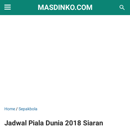
MASDINKO.COM
Home
/
Sepakbola
Jadwal Piala Dunia 2018 Siaran