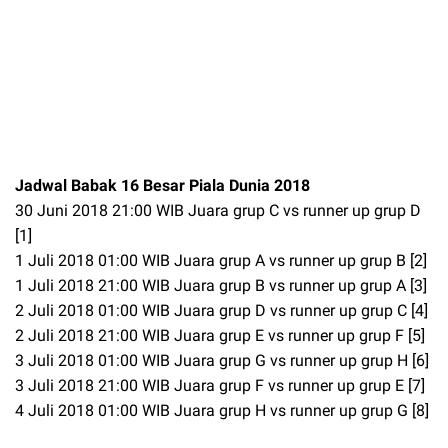
Jadwal Babak 16 Besar Piala Dunia 2018
30 Juni 2018 21:00 WIB Juara grup C vs runner up grup D
[1]
1 Juli 2018 01:00 WIB Juara grup A vs runner up grup B [2]
1 Juli 2018 21:00 WIB Juara grup B vs runner up grup A [3]
2 Juli 2018 01:00 WIB Juara grup D vs runner up grup C [4]
2 Juli 2018 21:00 WIB Juara grup E vs runner up grup F [5]
3 Juli 2018 01:00 WIB Juara grup G vs runner up grup H [6]
3 Juli 2018 21:00 WIB Juara grup F vs runner up grup E [7]
4 Juli 2018 01:00 WIB Juara grup H vs runner up grup G [8]