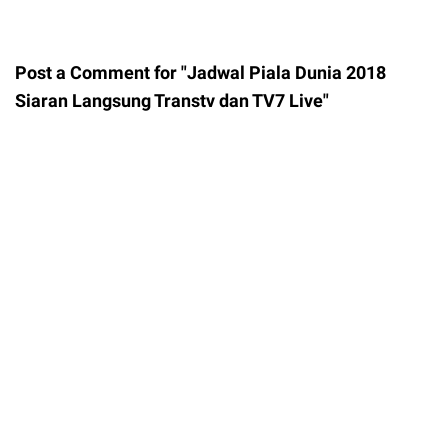
Post a Comment for "Jadwal Piala Dunia 2018
Siaran Langsung Transtv dan TV7 Live"