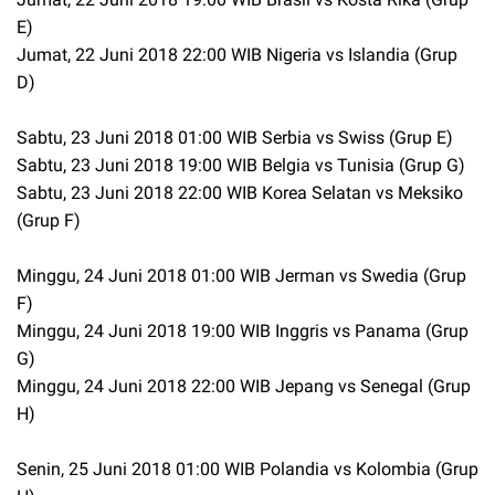
E)
Jumat, 22 Juni 2018 22:00 WIB Nigeria vs Islandia (Grup
D)
Sabtu, 23 Juni 2018 01:00 WIB Serbia vs Swiss (Grup E)
Sabtu, 23 Juni 2018 19:00 WIB Belgia vs Tunisia (Grup G)
Sabtu, 23 Juni 2018 22:00 WIB Korea Selatan vs Meksiko
(Grup F)
Minggu, 24 Juni 2018 01:00 WIB Jerman vs Swedia (Grup
F)
Minggu, 24 Juni 2018 19:00 WIB Inggris vs Panama (Grup
G)
Minggu, 24 Juni 2018 22:00 WIB Jepang vs Senegal (Grup
H)
Senin, 25 Juni 2018 01:00 WIB Polandia vs Kolombia (Grup