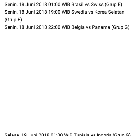
Senin, 18 Juni 2018 01:00 WIB Brasil vs Swiss (Grup E)
Senin, 18 Juni 2018 19:00 WIB Swedia vs Korea Selatan
(Grup F)
Senin, 18 Juni 2018 22:00 WIB Belgia vs Panama (Grup G)
Selasa, 19 Juni 2018 01:00 WIB Tunisia vs Inggris (Grup G)