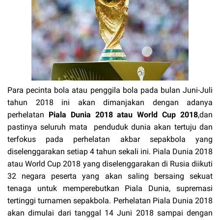
Para pecinta bola atau penggila bola pada bulan Juni-Juli
tahun 2018 ini akan dimanjakan dengan adanya
perhelatan
Piala Dunia 2018 atau World Cup 2018
,dan
pastinya seluruh mata penduduk dunia akan tertuju dan
terfokus pada perhelatan akbar sepakbola yang
diselenggarakan setiap 4 tahun sekali ini. Piala Dunia 2018
atau World Cup 2018 yang diselenggarakan di Rusia diikuti
32 negara peserta yang akan saling bersaing sekuat
tenaga untuk memperebutkan Piala Dunia, supremasi
tertinggi turnamen sepakbola. Perhelatan Piala Dunia 2018
akan dimulai dari tanggal 14 Juni 2018 sampai dengan