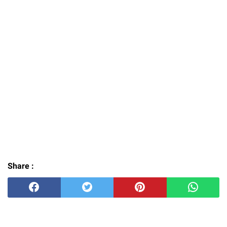
Share :