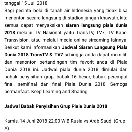
tanggal 15 Juli 2018.
Bagi pecinta bola di tanah air Indonesia yang tidak bisa
menonton secara langsung di stadion jangan khawatir, kita
semua dapat menyaksikan
siaran langsung piala dunia
2018
melalui TV Nasional yaitu TransTV, TV7, TV Kabel
Transvision, atau melalui media online streaming lainnya.
Berikut kami informasikan
Jadwal Siaran Langsung Piala
Dunia 2018 TransTV & TV7
sehingga anda dapat memilih
dan menonton pertandingan tim favorit anda di Piala
Dunia 2018 ini. Jadwal piala dunia 2018 dimulai dari
babak penyisihan grup, babak 16 besar, babak perempat
final, semifinal dan final Piala Dunia 2018. Semoga
bermanfaat. Keep Learning and Sharing.
Jadwal Babak Penyisihan Grup Piala Dunia 2018
Kamis, 14 Juni 2018 22:00 WIB Rusia vs Arab Saudi (Grup
A)