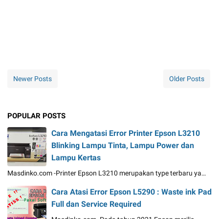
Newer Posts
Older Posts
POPULAR POSTS
Cara Mengatasi Error Printer Epson L3210
Blinking Lampu Tinta, Lampu Power dan
Lampu Kertas
Masdinko.com -Printer Epson L3210 merupakan type terbaru ya…
Cara Atasi Error Epson L5290 : Waste ink Pad
Full dan Service Required