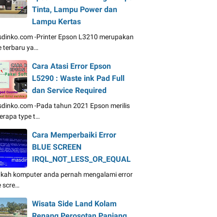
Tinta, Lampu Power dan
Lampu Kertas
dinko.com -Printer Epson L3210 merupakan
e terbaru ya…
Cara Atasi Error Epson
L5290 : Waste ink Pad Full
dan Service Required
dinko.com -Pada tahun 2021 Epson merilis
erapa type t…
Cara Memperbaiki Error
BLUE SCREEN
IRQL_NOT_LESS_OR_EQUAL
kah komputer anda pernah mengalami error
e scre…
Wisata Side Land Kolam
Renang Perosotan Panjang