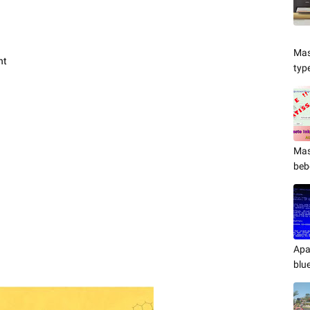
Mas
nt
typ
Mas
beb
Apa
blu