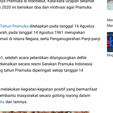
rnya Pramuka di Indonesia. Kata-kata ucapan selamat
2020 ini berisikan doa dan motivasi agar Pramuka
Mas
Mas
g Tahun Pramuka
ditetapkan pada tanggal 14 Agustus
jarah, pada tanggal 14 Agustus 1961 merupakan
ari di Istana Negara, serta Penganugerahan Panji-panji
blo
1, setelah acara pelantikan dilangsungkan defile
kenalkan secara resmi Gerakan Pramuka Indonesia
g tahun Pramuka diperingati setiap tanggal 14
 melakukan kegiatan-kegiatan positif yang bermanfaat
, membantu masyarakat secara gotong royong dalam
uka
dan lainnya.