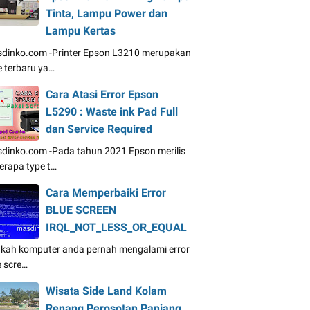
Tinta, Lampu Power dan
Lampu Kertas
dinko.com -Printer Epson L3210 merupakan
e terbaru ya…
Cara Atasi Error Epson
L5290 : Waste ink Pad Full
dan Service Required
dinko.com -Pada tahun 2021 Epson merilis
erapa type t…
Cara Memperbaiki Error
BLUE SCREEN
IRQL_NOT_LESS_OR_EQUAL
kah komputer anda pernah mengalami error
e scre…
Wisata Side Land Kolam
Renang Perosotan Panjang