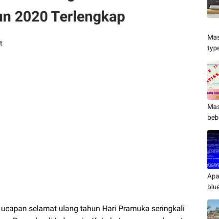
n 2020 Terlengkap
Mas
t
typ
Mas
beb
Apa
blu
 ucapan selamat ulang tahun Hari Pramuka seringkali