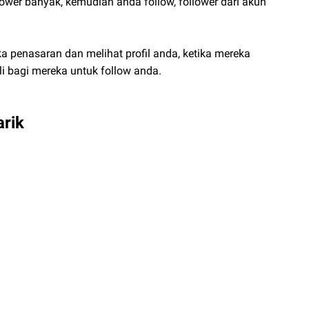
ower banyak, kemudian anda follow, follower dari akun
a penasaran dan melihat profil anda, ketika mereka
li bagi mereka untuk follow anda.
arik