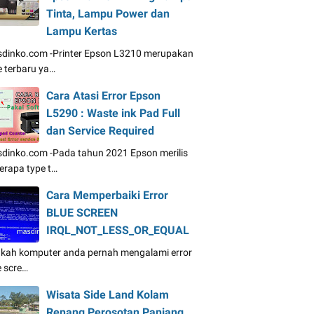
Tinta, Lampu Power dan
Lampu Kertas
dinko.com -Printer Epson L3210 merupakan
e terbaru ya…
Cara Atasi Error Epson
L5290 : Waste ink Pad Full
dan Service Required
dinko.com -Pada tahun 2021 Epson merilis
erapa type t…
Cara Memperbaiki Error
BLUE SCREEN
IRQL_NOT_LESS_OR_EQUAL
kah komputer anda pernah mengalami error
e scre…
Wisata Side Land Kolam
Renang Perosotan Panjang