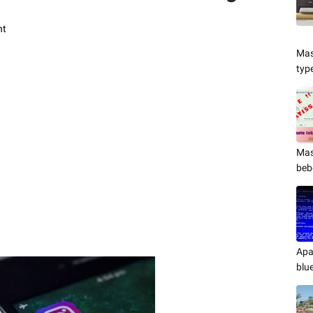
nt
Mas
typ
Mas
beb
Apa
blu