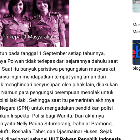
Mas
Mas
tuh pada tanggal 1 September setiap tahunnya,
rnya Polwan tidak terlepas dari sejarahnya dahulu saat
blo
 Saat itu banyak peristiwa pengungsian masyarakat,
muanya ingin mendapatkan tempat yang aman dan
k menghindari penyusupan oleh pihak lain, dilakukan
i. Namun para pengungsi perempuan menolak untuk
olisi laki-laki. Sehingga saat itu pemerintah akhirnya
 Negara (SPN) untuk mengadakan pendidikan polisi
ikan Inspektur Polisi bagi Wanita. Dan akhirnya
n yaitu Nelly Pauna Situmorang, Dahniar Pramono,
fti, Rosnalia Taher, dan Djasmainar Husen. Sejak 1
, diperingati sebagai
HUT Polwan Republik Indonesia.