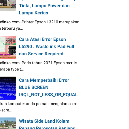
Tinta, Lampu Power dan
Lampu Kertas
dinko.com -Printer Epson L3210 merupakan
e terbaru ya…
Cara Atasi Error Epson
L5290 : Waste ink Pad Full
dan Service Required
dinko.com -Pada tahun 2021 Epson merilis
erapa type t…
Cara Memperbaiki Error
BLUE SCREEN
IRQL_NOT_LESS_OR_EQUAL
kah komputer anda pernah mengalami error
e scre…
Wisata Side Land Kolam
Renang Perosotan Panjang