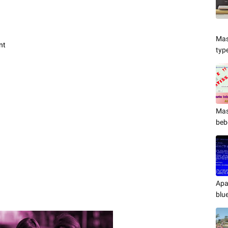
Mas
nt
typ
Mas
beb
Apa
blu