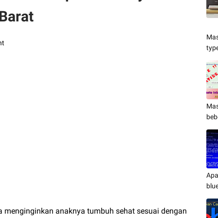
Barat
Mas
nt
typ
Mas
beb
Apa
blu
ya menginginkan anaknya tumbuh sehat sesuai dengan