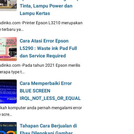
Tinta, Lampu Power dan
Lampu Kertas
dinko.com -Printer Epson L3210 merupakan
e terbaru ya…
Cara Atasi Error Epson
L5290 : Waste ink Pad Full
dan Service Required
dinko.com -Pada tahun 2021 Epson merilis
erapa type t…
Cara Memperbaiki Error
BLUE SCREEN
IRQL_NOT_LESS_OR_EQUAL
kah komputer anda pernah mengalami error
e scre…
Tahapan Cara Berjualan di
Ebay Dilengkapi Gambar